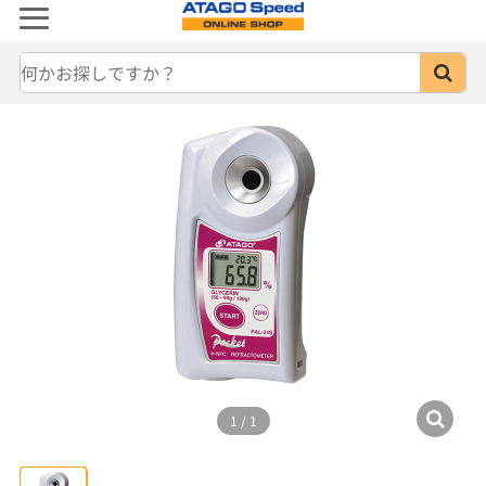
1
/
1