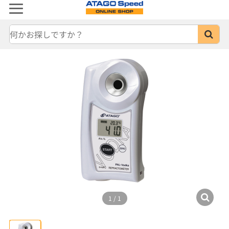
1
/
1