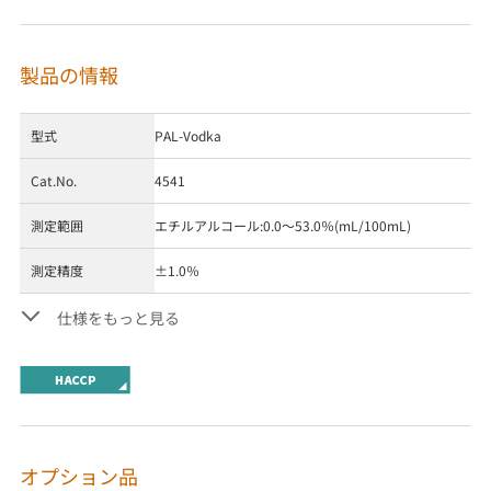
製品の情報
型式
PAL-Vodka
Cat.No.
4541
測定範囲
エチルアルコール:0.0～53.0％(mL/100mL)
測定精度
±1.0％
仕様をもっと見る
オプション品