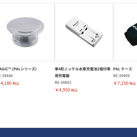
AGIC™ (PALシリーズ)
単4形ニッケル水素充電池2個付専
PAL ケース
E-39446
用充電器
RE-39409
RE-34802
4,180
￥7,150
税込
税込
￥4,950
税込