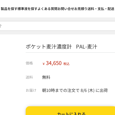
製品を探す
標準液を探す
よくある質問
お問い合せ
お見積り
送料・支払・配送
ポケット麦汁濃度計 PAL-麦汁
34,650
価格
￥
税込
無料
送料
朝10時までの注文で
8/6 (木)
に出荷
お届け
カートに入れる