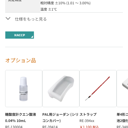
相対精度 ±10% (1.01 ～ 3.00%)
温度 ±1℃
仕様をもっと見る
オプション品
糖酸度計クエン酸液
PAL用ジョーダン (シリ
ストラップ
単4形
0.04％ 10mL
コンカバー)
RE-394xx
池2個
RE-130004
RE-39414
￥1,100
RE-34
税込