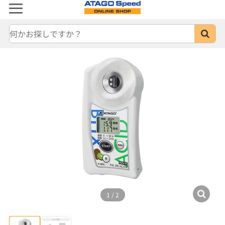
1
/
2