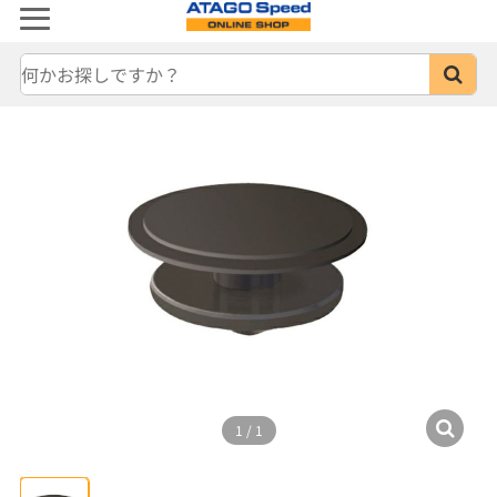
1
/
1