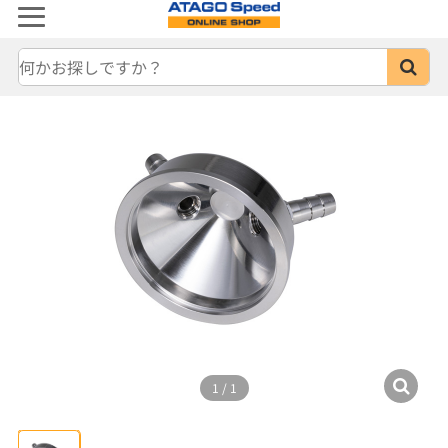
1
/
1