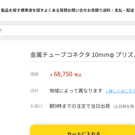
製品を探す
標準液を探す
よくある質問
お問い合せ
お見積り
送料・支払・配送
金属チューブコネクタ 10mmφ プリズム
68,750
価格
￥
税込
地域によって異なります
送料
» 詳しくはこち
朝9時までの注文で当日出荷
お届け
(土日祝を除
カートに入れる