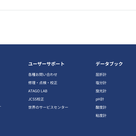
ユーザーサポート
データブック
各種お問い合わせ
屈折計
修理・点検・校正
塩分計
ATAGO LAB
旋光計
JCSS校正
pH計
す
世界のサービスセンター
酸度計
粘度計