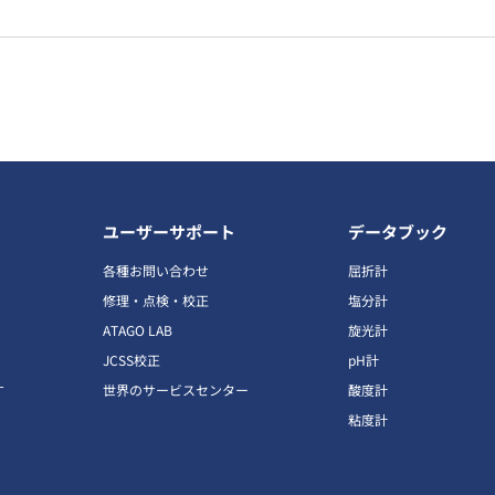
ユーザーサポート
データブック
各種お問い合わせ
屈折計
修理・点検・校正
塩分計
ATAGO LAB
旋光計
JCSS校正
pH計
す
世界のサービスセンター
酸度計
粘度計