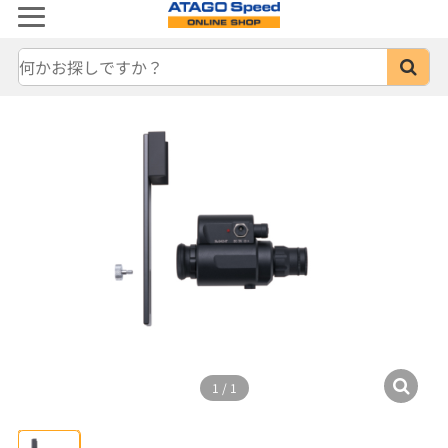
1
/
1