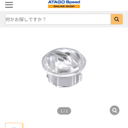
1
/
1