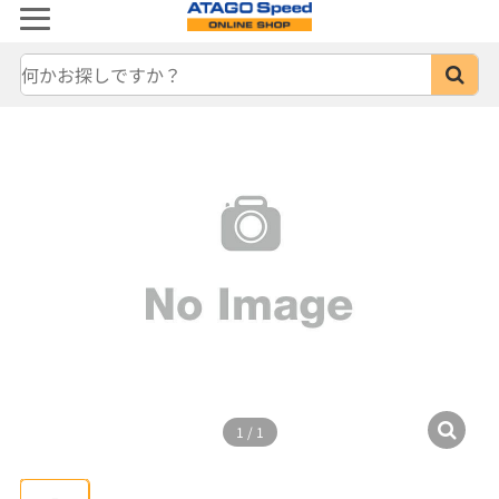
1
/
1