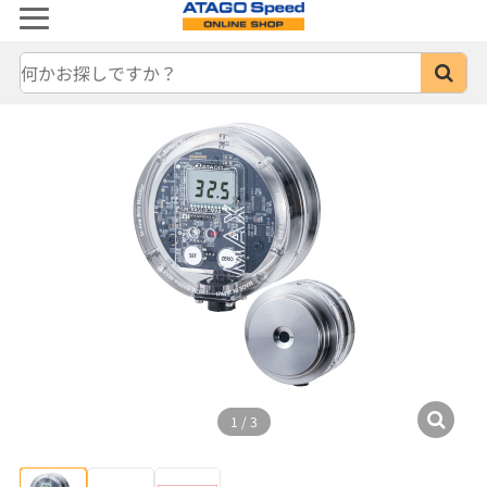
1
/
3