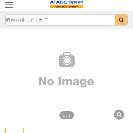
1
/
1