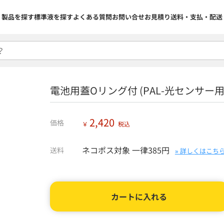
製品を探す
標準液を探す
よくある質問
お問い合せ
お見積り
送料・支払・配送
電池用蓋Oリング付 (PAL-光センサー用) 
2,420
価格
￥
税込
ネコポス対象 一律385円
送料
» 詳しくはこち
カートに入れる