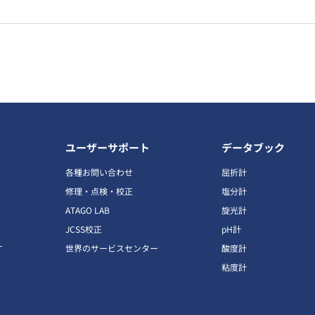
ユーザーサポート
データブック
各種お問い合わせ
屈折計
修理・点検・校正
塩分計
ATAGO LAB
旋光計
JCSS校正
pH計
す
世界のサービスセンター
酸度計
粘度計