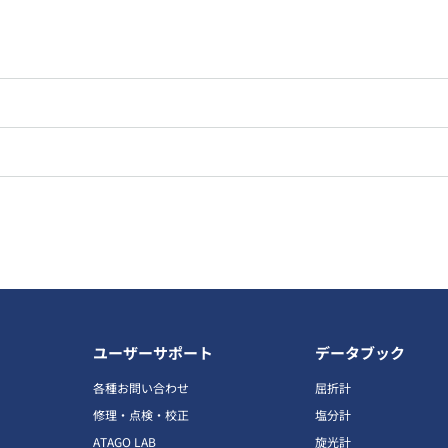
ユーザーサポート
データブック
各種お問い合わせ
屈折計
修理・点検・校正
塩分計
ATAGO LAB
旋光計