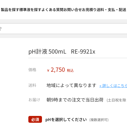
製品を探す
標準液を探す
よくある質問
お問い合せ
お見積り
送料・支払・配送
pH計液 500mL RE-9921x
2,750
価格
￥
税込
地域によって異なります
送料
» 詳しくはこち
朝9時までの注文で当日出荷
お届け
(土日祝を除
必須
pHを選択してください
(複数選択可)