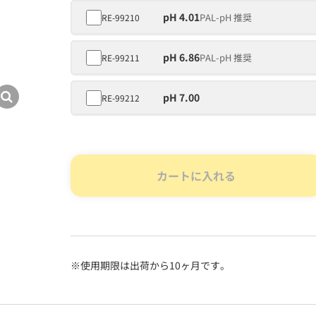
pH 4.01
PAL-pH 推奨
RE-99210
pH 6.86
PAL-pH 推奨
RE-99211
pH 7.00
RE-99212
カートに入れる
※使用期限は出荷から10ヶ月です。