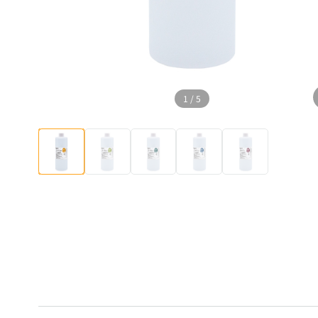
1
/
5