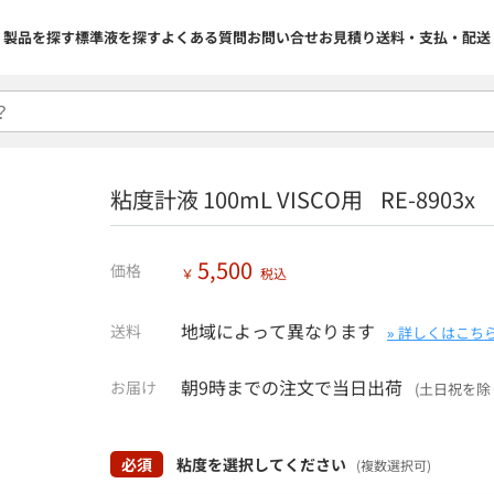
製品を探す
標準液を探す
よくある質問
お問い合せ
お見積り
送料・支払・配送
粘度計液 100mL VISCO用 RE-8903x
5,500
価格
￥
税込
地域によって異なります
送料
» 詳しくはこち
朝9時までの注文で当日出荷
お届け
(土日祝を除
必須
粘度を選択してください
(複数選択可)