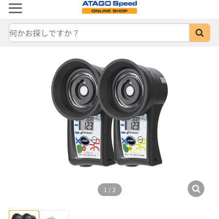
1
/
2