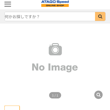
1
/
1