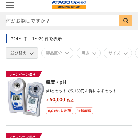
724
件中
1～20
件を表示
並び替え
製品区分
用途
サイズ
キャンペーン価格
糖度・pH
pHとセットで5,150円お得になるセット
50,000
￥
税込
8/6 (木)
に出荷
送料無料
キャンペーン価格