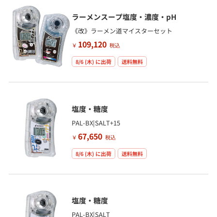
ラーメンスープ塩度・濃度・pH
《改》ラーメン道マイスターセット
109,120
￥
税込
8/6 (木)
に出荷
送料無料
塩度・糖度
PAL-BX|SALT+15
67,650
￥
税込
8/6 (木)
に出荷
送料無料
塩度・糖度
PAL-BX|SALT