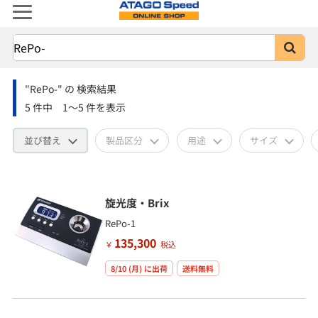
"RePo-"
の
検索結果
5
件中
1～5
件を表示
並び替え
製品区分
用途
サイズ
旋光度・Brix
RePo-1
135,300
￥
税込
8/10 (月)
に出荷
送料無料