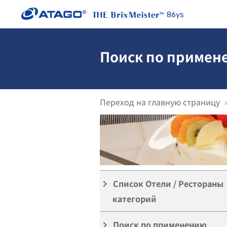
86ys
Поиск по примене
Переход на главную страницу
Список Отели / Рестораны
keyboard_arrow_right
категорий
Поиск по применению
keyboard_arrow_right