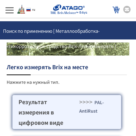
86ys
Поиск по применению [ Металлообработка-
Антикоррозионное средство-Brix-Легко измерять ]
Легко измерять Brix на месте
Нажмите на нужный тип.
Результат
>>>>
PAL-
AntiRust
измерения в
цифровом виде