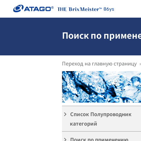
86ys
Поиск по примен
Переход на главную страницу
Список Полупроводник
keyboard_arrow_right
категорий
Поиск по применению
keyboard_arrow_right