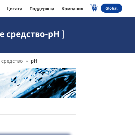
Цитата
Поддержка
Компания
Global
 средство-pH ]
 средство
pH