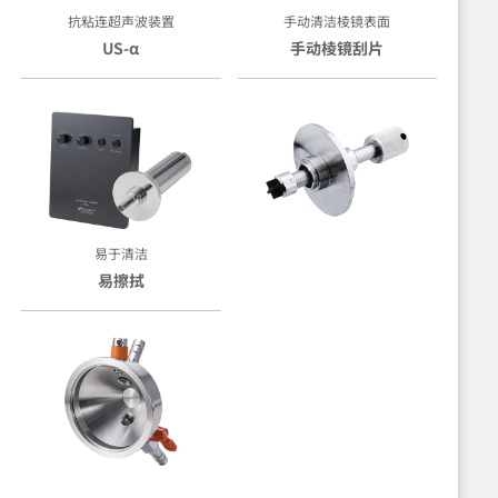
抗粘连超声波装置
手动清洁棱镜表面
US-α
手动棱镜刮片
易于清洁
易擦拭