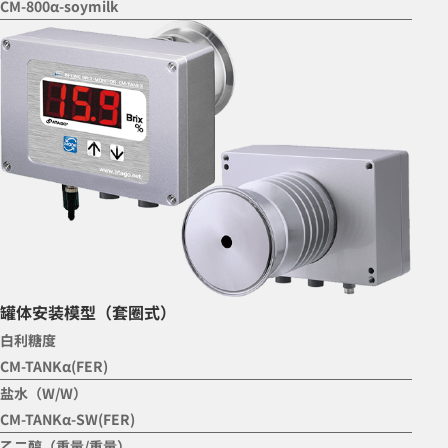
CM-800α-soymilk
罐体安装模型（套圈式）
白利糖度
CM-TANKα(FER)
盐水（W/W）
CM-TANKα-SW(FER)
乙二醇（重量/重量）