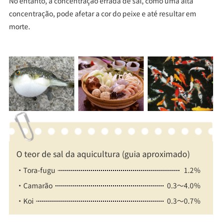
No entanto, a concentração errada de sal, como uma alta
concentração, pode afetar a cor do peixe e até resultar em
morte.
O teor de sal da aquicultura (guia aproximado)
・Tora-fugu
1.2％
・Camarão
0.3～4.0％
・Koi
0.3～0.7％