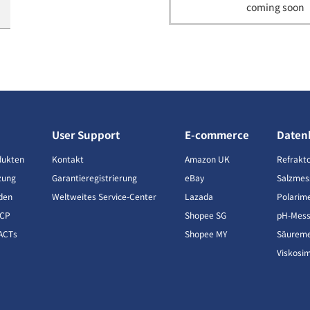
coming soon
User Support
E-commerce
Daten
dukten
Kontakt
Amazon UK
Refrakt
zung
Garantieregistrierung
eBay
Salzmes
den
Weltweites Service-Center
Lazada
Polarim
CCP
Shopee SG
pH-Mess
ACTs
Shopee MY
Säureme
Viskosi