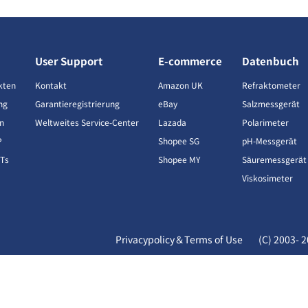
User Support
E-commerce
Datenbuch
kten
Kontakt
Amazon UK
Refraktometer
ng
Garantieregistrierung
eBay
Salzmessgerät
n
Weltweites Service-Center
Lazada
Polarimeter
P
Shopee SG
pH-Messgerät
CTs
Shopee MY
Säuremessgerät
Viskosimeter
Privacypolicy＆Terms of Use
(C) 2003-
2