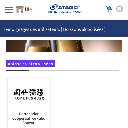
86ys
Témoignages des utilisateurs [ Boissons alcoolisées ]
Boissons alcoolisées
Partenariat
coopératif Kokubu
Shuzou