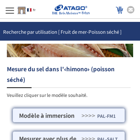
86ys
Recherche par utilisation [ Fruit de mer-Poisson séché ]
Mesure du sel dans l'‹himono› (poisson
séché)
Veuillez cliquer sur le modèle souhaité.
Modèle à immersion
>>>>
PAL-FM1
Mesurer avec plus de
>>>>
PAL-SALT