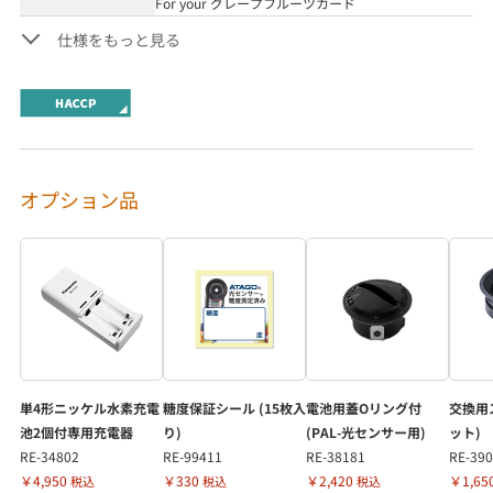
For your グレープフルーツカード
仕様をもっと見る
オプション品
単4形ニッケル水素充電
糖度保証シール (15枚入
電池用蓋Oリング付
交換用ス
池2個付専用充電器
り)
(PAL-光センサー用)
ット)
RE-34802
RE-99411
RE-38181
RE-39
￥4,950
￥330
￥2,420
￥1,65
税込
税込
税込