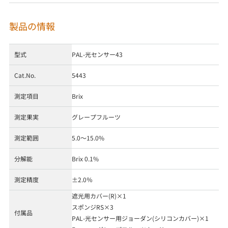
製品の情報
型式
PAL-光センサー43
Cat.No.
5443
測定項目
Brix
測定果実
グレープフルーツ
測定範囲
5.0～15.0%
分解能
Brix 0.1%
測定精度
±2.0％
遮光用カバー(R)×1
スポンジRS×3
付属品
PAL-光センサー用ジョーダン(シリコンカバー)×1