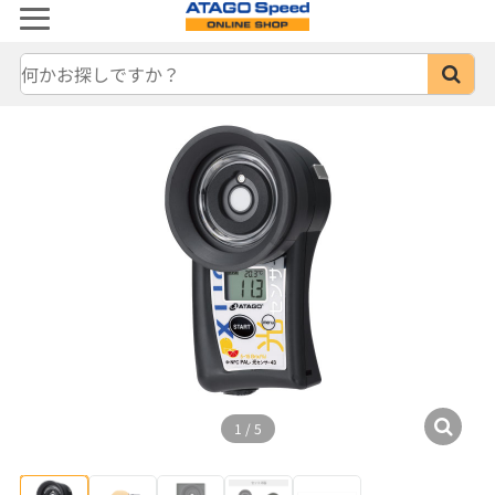
1
/
5