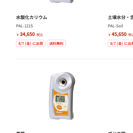
水酸化カリウム
土壌水分・
PAL-121S
PAL-Soil
34,650
45,650
￥
税込
￥
税
8/7 (金)
に出荷
送料無料
8/7 (金)
に出