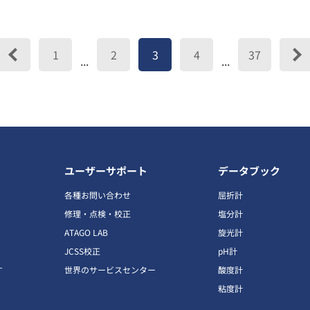
1
2
3
4
37
...
...
ユーザーサポート
データブック
各種お問い合わせ
屈折計
修理・点検・校正
塩分計
ATAGO LAB
旋光計
JCSS校正
pH計
す
世界のサービスセンター
酸度計
粘度計