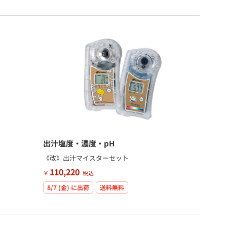
出汁塩度・濃度・pH
《改》出汁マイスターセット
110,220
￥
税込
8/7 (金)
に出荷
送料無料