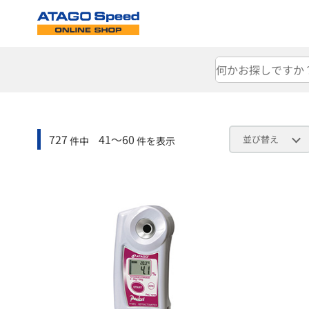
727
41～60
並び替え
件中
件を表示