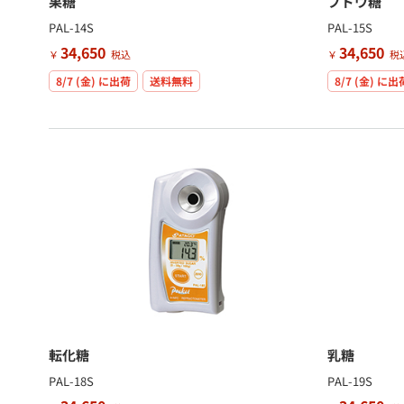
果糖
ブドウ糖
PAL-14S
PAL-15S
34,650
34,650
￥
税込
￥
税
8/7 (金)
に出荷
送料無料
8/7 (金)
に出
転化糖
乳糖
PAL-18S
PAL-19S