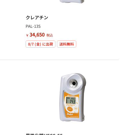
クレアチン
PAL-13S
34,650
￥
税込
8/7 (金)
に出荷
送料無料