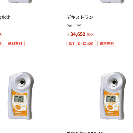
含水比
デキストラン
PAL-12S
34,650
込
￥
税込
荷
送料無料
8/7 (金)
に出荷
送料無料