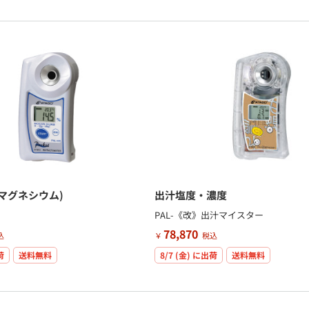
マグネシウム)
出汁塩度・濃度
PAL-《改》出汁マイスター
78,870
込
￥
税込
荷
送料無料
8/7 (金)
に出荷
送料無料