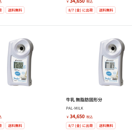
34,650
込
￥
税込
荷
送料無料
8/7 (金)
に出荷
送料無料
牛乳 無脂肪固形分
PAL-MILK
34,650
込
￥
税込
荷
送料無料
8/7 (金)
に出荷
送料無料