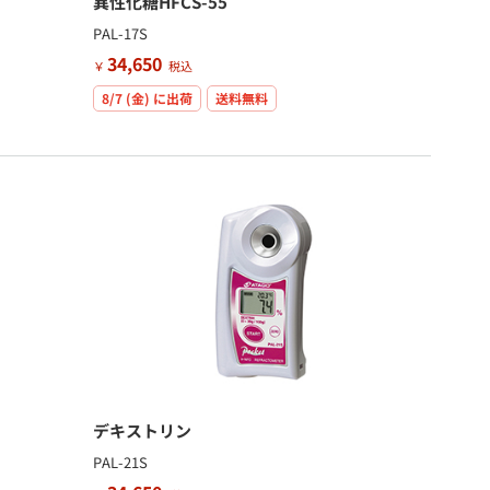
異性化糖HFCS-55
PAL-17S
34,650
￥
税込
8/7 (金)
に出荷
送料無料
デキストリン
PAL-21S