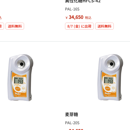
異性化糖HFCS-42
PAL-16S
34,650
込
￥
税込
荷
送料無料
8/7 (金)
に出荷
送料無料
麦芽糖
PAL-20S