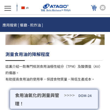
86ys
應用搜索 [ 餐廳 - 煎炸油 ]
測量食用油的降解程度
這裏介紹一款專門檢測食用油極性組分（TPM）及酸價值（AV）
的儀器。
有助提高食用油的使用率，保證食物質量，降低生產成本。
食用油氧化的測量與管
>>>>
DOM-24
理！