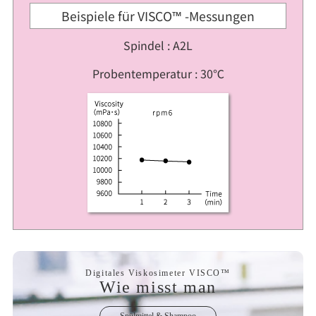
Beispiele für VISCO™ -Messungen
Spindel : A2L
Probentemperatur : 30℃
Digitales Viskosimeter VISCO™
Wie misst man
Spülmittel & Shampoo