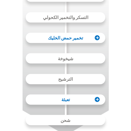
التسكر والتخمير الكحولي
تخمير حمض الخليك
شيخوخة
الترشيح
تعبئة
شحن