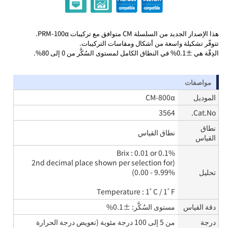
هذا الإصدار الجديد من السلسلة CM متوافق مع تركيبات PRM-100α.
تتوفّر تشكيلة واسعة من أشكال ومقاسات التركيبات.
الدِقّة هي ±0.1% في النطاق الكامل لمستوى السُكَّر من 0 إلى 80%.
مواصفات
الموديل
CM-800α
3564
Cat.No.
نطاق
نطاق القياس
القياس
Brix : 0.01 or 0.1%
(2nd decimal place shown per selection for
تحليل
0.00 - 9.99%)
Temperature : 1ﾟC / 1ﾟF
دقة القياس
مستوى السُكَّر: ±0.1%
درجة
من 5 إلى 100 درجة مئوية (تعويض درجة الحرارة