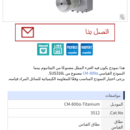
هذا نموذج يكون فيه الجزء المبلل مصنوعًا من التيتانيوم بينما
النموذج القياسي
CM-800α
مصنوع من SUS316L.
يرجى اختيار النموذج المناسب وفقًا للمقاومة الكيميائية للسائل المراد قياسه.
مواصفات
الموديل
CM-800α-Titanium
3512
Cat.No.
نطاق
نطاق القياس
القياس