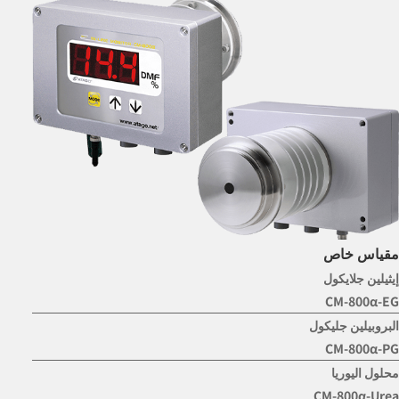
مقياس خاص
إيثيلين جلايكول
CM-800α-EG
البروبيلين جليكول
CM-800α-PG
محلول اليوريا
CM-800α-Urea