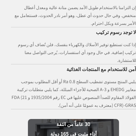
إن التزامنا بالاستخدام طويل الأمد يضمن متانة عالية ومعدل أعطال
منخفض. وفي حال حدوث أي عطل، وهو أمر نادر الحدوث، فسنتعامل مع
الأمر بسرعة وبكل احترام.
لا توجد رسوم تركيب
إذا كنت تستطيع توفير الأسلاك والكهرباء بنفسك، فلن تُضاف أي رسوم
تركيب إضافية. في حال وجود أي استفسارات، يُرجى التواصل معنا
للاستشارة.
آمن للاستخدام مع المنتجات الغذائية
يلبي المنتج مستوى تشطيب السطح Ra 0.8 أو أقل المطلوب بموجب
معايير EHEDG و 3-A الصحية للأجزاء المبللة، كما يلبي متطلبات تركيبة
الفولاذ المقاوم للصدأ المنصوص عليها في EC رقم 1935/2004 و FDA (21
CFR)-GRAS (معترف به عمومًا على أنه آمن).
30
عاماً من الثقة
أداء مثبت في
165
دولة