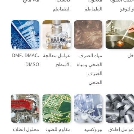
والتوفو
الطماطم
الطماطم
خل
مياه الصرف
عوامل معالجة
DMF، DMAC،
الصحي ومياه
الأسطح
DMSO
الصرف
الصحي
عوامل إطلاق
بيروكسيد
مقاوم للضوء
محلول الطلاء