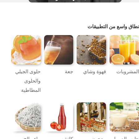
نطاق واسع من التطبيقات
المشروبات
قهوة وشاي
جعة
حلوى الجيلي
والحلوى
المطاطية
حليب الصويا
معجون
كاتشب
ماء مالح