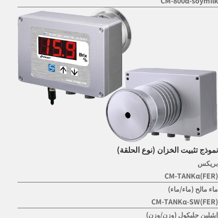
CM-800α-soymilk
نموذج تثبيت الخزان (نوع الحلقة)
بريكس
CM-TANKα(FER)
ماء مالح (ماء/ماء)
CM-TANKα-SW(FER)
إيثيلين جليكول (وزن/وزن)