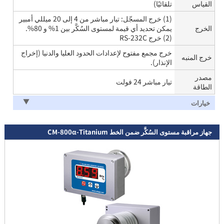
القياس
تلقائيًا)
(1) خرج المسجّل: تيار مباشر من 4 إلى 20 ميللي أمبير
الخرج
يمكن تحديد أي قيمة لمستوى السُكَّر بين 1% و 80%.
(2) خرج RS-232C
خرج مجمع مفتوح لإعدادات الحدود العليا والدنيا (إخراج
خرج المنبه
الإنذار).
مصدر
تيار مباشر 24 فولت
الطاقة
خيارات
جهاز مراقبة مستوى السُكَّر ضمن الخط CM-800α-Titanium