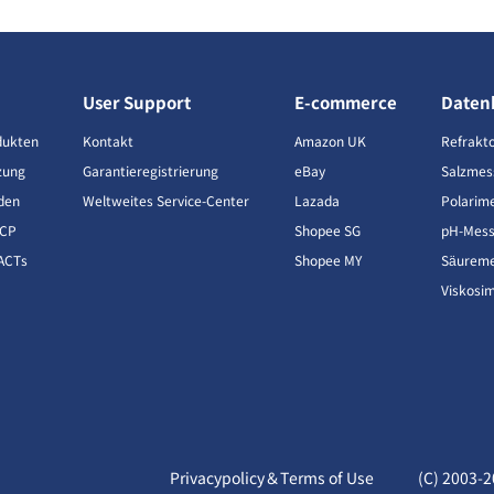
User Support
E-commerce
Daten
dukten
Kontakt
Amazon UK
Refrakt
zung
Garantieregistrierung
eBay
Salzmes
den
Weltweites Service-Center
Lazada
Polarim
CCP
Shopee SG
pH-Mess
ACTs
Shopee MY
Säureme
Viskosi
Privacypolicy＆Terms of Use
(C) 2003-
2