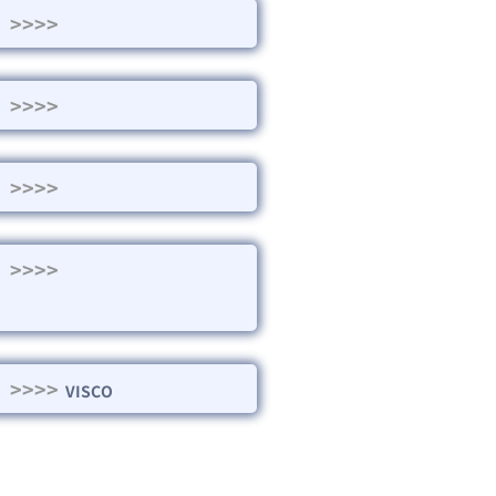
>>>>
>>>>
>>>>
>>>>
>>>>
VISCO