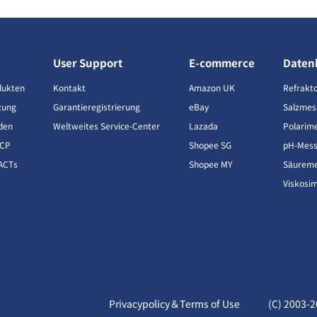
User Support
E-commerce
Daten
dukten
Kontakt
Amazon UK
Refrakt
zung
Garantieregistrierung
eBay
Salzmes
den
Weltweites Service-Center
Lazada
Polarim
CCP
Shopee SG
pH-Mess
ACTs
Shopee MY
Säureme
Viskosi
Privacypolicy＆Terms of Use
(C) 2003-
2