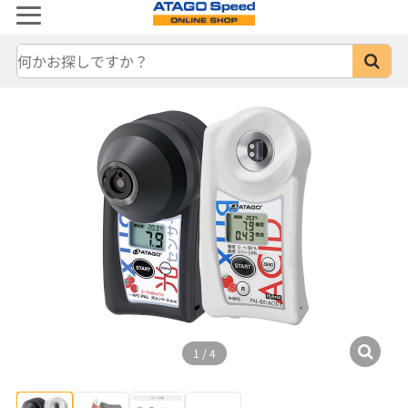
1
/
4