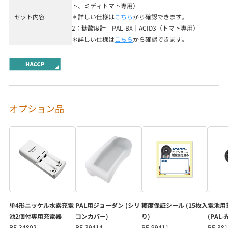
ト、ミディトマト専用）
セット内容
＊
詳しい仕様は
こちら
から確認できます。
2：糖酸度計 PAL-BX｜ACID3（トマト専用）
＊
詳しい仕様は
こちら
から確認できます。
オプション品
単4形ニッケル水素充電
PAL用ジョーダン (シリ
糖度保証シール (15枚入
電池用
池2個付専用充電器
コンカバー)
り)
(PAL
RE-34802
RE-39414
RE-99411
RE-38