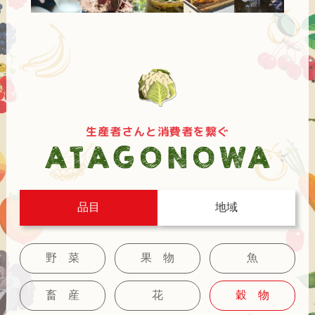
生産者さんと消費者を繋ぐ
品目
地域
野 菜
果 物
魚
畜 産
花
穀 物