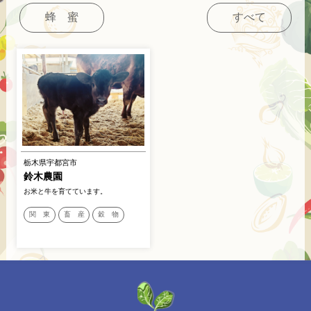
蜂 蜜
すべて
栃木県宇都宮市
鈴木農園
お米と牛を育てています。
関 東
畜 産
穀 物