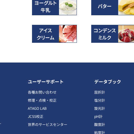
ユーザーサポート
データブック
各種お問い合わせ
屈折計
修理・点検・校正
塩分計
ATAGO LAB
旋光計
JCSS校正
pH計
す
世界のサービスセンター
酸度計
粘度計