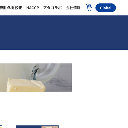
修理 点検 校正
HACCP
アタゴラボ
会社情報
Global