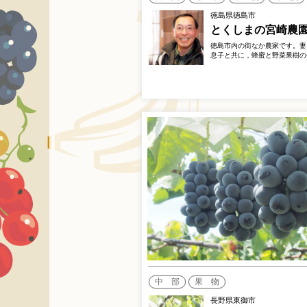
徳島県徳島市
とくしまの宮崎農
徳島市内の街なか農家です。妻
息子と共に，蜂蜜と野菜果樹の
中 部
果 物
長野県東御市