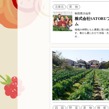
北東北
果 物
秋田県大仙市
株式会社SATORU
ム
地域の仲間たちと農業に取り組
す。春から夏にかけて水稲・大
せ…
四 国
野 菜
果 物
蜂 蜜