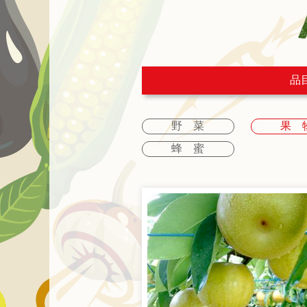
品
野 菜
果 
蜂 蜜