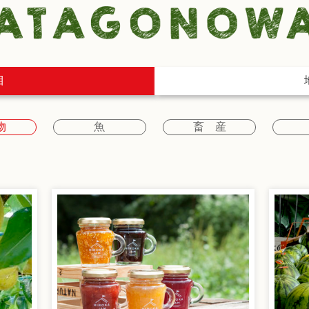
目
物
魚
畜 産