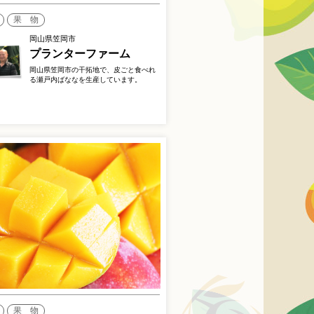
果 物
岡山県笠岡市
プランターファーム
岡山県笠岡市の干拓地で、皮ごと食べれ
る瀬戸内ばななを生産しています。
果 物