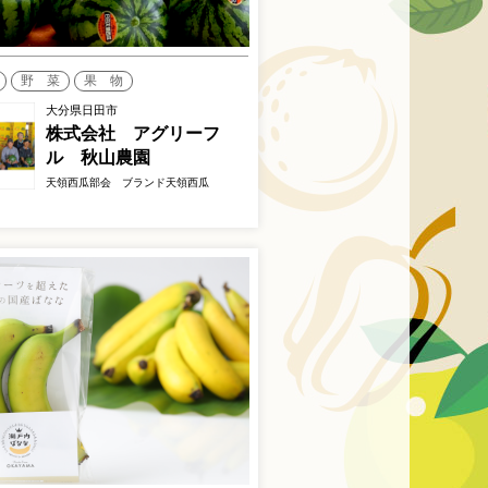
野 菜
果 物
大分県日田市
株式会社 アグリーフ
ル 秋山農園
天領西瓜部会 ブランド天領西瓜