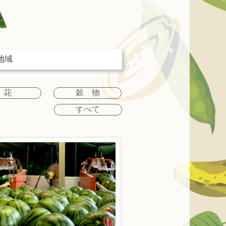
地域
花
穀 物
すべて