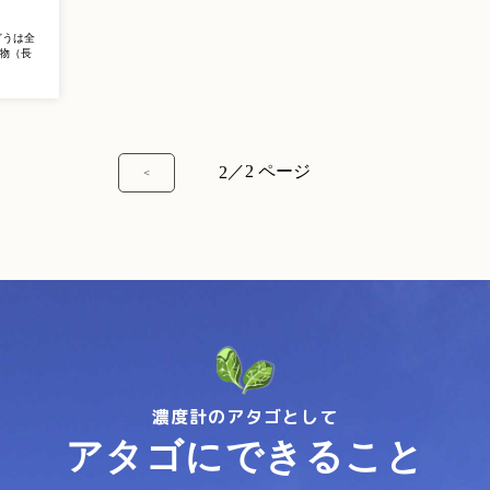
どうは全
物（長
／
2 ページ
2
＜
濃度計のアタゴとして
アタゴにできること