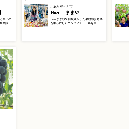
大阪府岸和田市
園
Hozu ままや
と30代の
Hozuままやで自然栽培した果物やお野菜
生産販…
を中心にしたコンフィチュールを中…