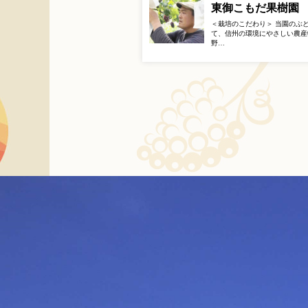
東御こもだ果樹園
＜栽培のこだわり＞ 当園のぶ
て、信州の環境にやさしい農産
野…