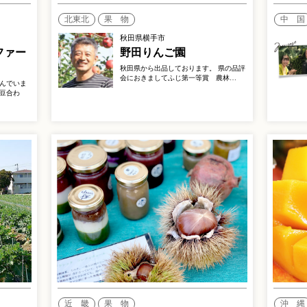
北東北
果 物
中 国
秋田県横手市
ファー
野田りんご園
秋田県から出品しております。 県の品評
会におきましてふじ第一等賞 農林…
んでいま
豆合わ
近 畿
果 物
沖 縄