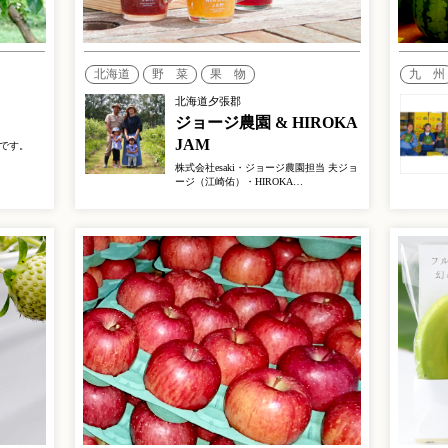
北海道
野 菜
果 物
九 州
北海道夕張郡
ジョージ農園 & HIROKA
JAM
です。
株式会社esaki・ジョージ農園担当 夫ジョ
ージ（江崎佑）・HIROKA…