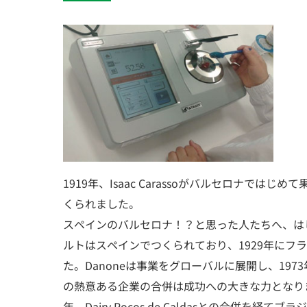
1919年、Isaac Carassoがバルセロナではじ
くられました。
スペインのバルセロナ！？と思った人たちへ、はじ
ルトはスペインでつくられており、1929年にフラ
た。Danoneは事業をグローバルに展開し、197
の熱意ある企業の合併は成功への大きな力となりまし
年、Dairy Pocos de Caldasとの合併を