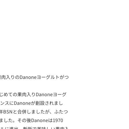
めて果肉入りのDanoneヨーグルトがつ
めての果肉入りDanoneヨーグ
ンスにDanoneが創設されまし
3年BSNと合併しましたが、ふたつ
た。その後Danoneは1970
経てブラジルに進出、斬新で美味しい果肉入