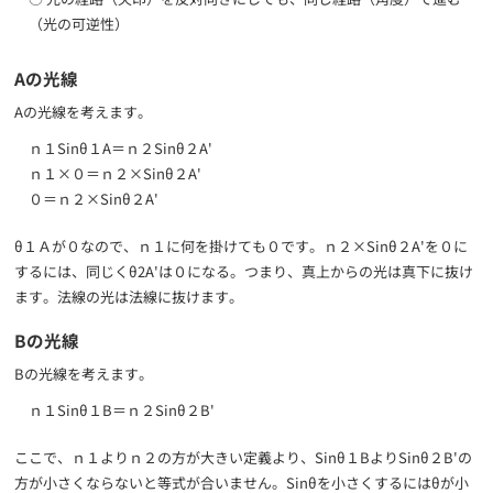
（光の可逆性）
Aの光線
Aの光線を考えます。
ｎ１Sinθ１A＝ｎ２Sinθ２A'
ｎ１×０＝ｎ２×Sinθ２A'
０＝ｎ２×Sinθ２A'
θ１Ａが０なので、ｎ１に何を掛けても０です。ｎ２×Sinθ２A'を０に
するには、同じくθ2A'は０になる。つまり、真上からの光は真下に抜け
ます。法線の光は法線に抜けます。
Bの光線
Bの光線を考えます。
ｎ１Sinθ１B＝ｎ２Sinθ２B'
ここで、ｎ１よりｎ２の方が大きい定義より、Sinθ１BよりSinθ２B'の
方が小さくならないと等式が合いません。Sinθを小さくするにはθが小