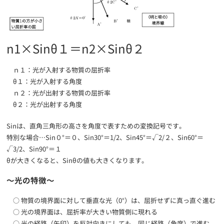
n1×Sinθ１＝n2×Sinθ２
ｎ１：光が入射する物質の屈折率
θ１：光が入射する角度
ｎ２：光が出射する物質の屈折率
θ２：光が出射する角度
Sinは、直角三角形の高さを角度で表すための変換記号です。
特別な場合…Sin０°＝０、Sin30°＝1/2、Sin45°＝√2/２、Sin60°＝
√3/2、Sin90°＝１
θが大きくなると、Sinθの値も大きくなります。
～光の特徴～
○ 物質の境界面に対して垂直な光（0°）は、屈折せずに真っ直ぐ進む
○ 光の境界面は、屈折率が大きい物質側に現れる
○ 光の経路（矢印）を反対向きにしても、同じ経路（角度）で進む