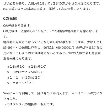
さい必要があり、入射角θ１Bよりθ２B'の方が小さな角度になります。
Bの光線のような斜めの光線は、屈折して次の物質に入ります。
Cの光線
Cの光線を考えます。
Cの光線は、法線から90°の光で、2つの物質の境界面の光線となりま
す。
境界面の光がどうなっているか分からない事も多いですが、少なくとも
89.999･･･°の光線は存在し、90°以上（90.000001°）の光は物質2からの
光になってしまうので今は考えないとすると、90°の光線が最も角度が
ある光線になります。
ｎ１Sinθ１C＝ｎ２Sinθ２C'
ｎ１Sin90°＝ｎ２Sinθ２C'
ｎ１×１＝ｎ２Sinθ２C'
ｎ１＝ｎ２Sinθ２C'
Sin90°＝１を利用して、掛け算の１が消えます。ｎ１イコールの式にな
りました。
ｎ２はプリズムの屈折率…既知です。