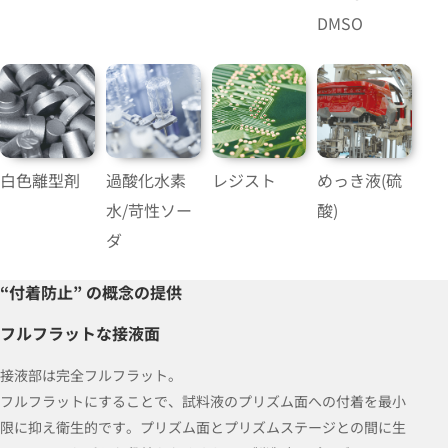
DMSO
白色離型剤
過酸化水素
レジスト
めっき液(硫
水/苛性ソー
酸)
ダ
“付着防止” の概念の提供
フルフラットな接液面
接液部は完全フルフラット。
フルフラットにすることで、試料液のプリズム面への付着を最小
限に抑え衛生的です。プリズム面とプリズムステージとの間に生