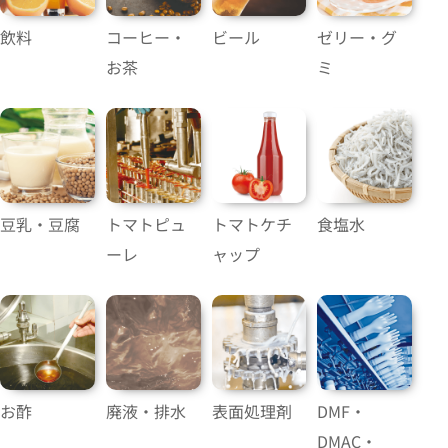
飲料
コーヒー・
ビール
ゼリー・グ
お茶
ミ
豆乳・豆腐
トマトピュ
トマトケチ
食塩水
ーレ
ャップ
お酢
廃液・排水
表面処理剤
DMF・
DMAC・