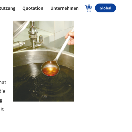
tützung
Quotation
Unternehmen
Global
hat
die
g
ie