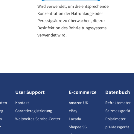
Wird verwendet, um die entsprechende
Konzentration der Natronlauge oder
Peressigsäure zu überwachen, die zur
Desinfektion des Rohrleitungssystems
verwendet wird.
User Support
E-commerce
Datenbuch
kten
Kontakt
Amazon UK
Refraktometer
ng
Garantieregistrierung
eBay
Salzmessgerät
n
Weltweites Service-Center
Lazada
Polarimeter
P
Shopee SG
pH-Messgerät