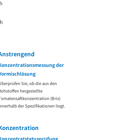
ch
ch
Anstrengend
Konzentrationsmessung der
Vormischlösung
Überprüfen Sie, ob die aus den
Rohstoffen hergestellte
Tomatensaftkonzentration (Brix)
innerhalb der Spezifikationen liegt.
Konzentration
Konzentratstatusprüfung