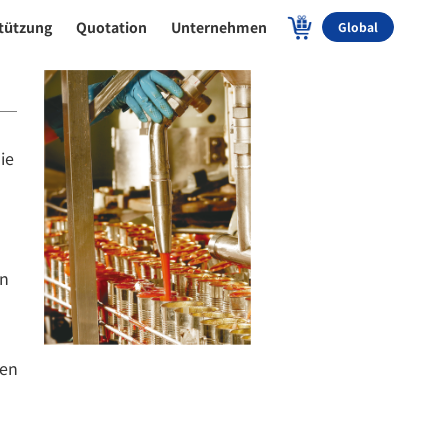
tützung
Quotation
Unternehmen
Global
ie
en
pen