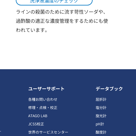
洗浄液濃度のチェック
ラインの殺菌のために流す苛性ソーダや、
過酢酸の適正な濃度管理をするためにも使
われています。
ユーザーサポート
データブック
各種お問い合わせ
屈折計
修理・点検・校正
塩分計
ATAGO LAB
旋光計
JCSS校正
pH計
す
世界のサービスセンター
酸度計