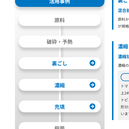
活用事例
混合
原料
原料か
が規格
破砕・予熱
濃縮
濃縮
裏ごし
濃縮の
濃縮
トマ
上2
トピ
充填
形分
いま
殺菌