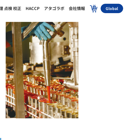
理 点検 校正
HACCP
アタゴラボ
会社情報
Global
し