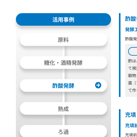
酢酸
活用事例
発酵
原料
酢酸発
酢は
糖化・酒精発酵
て規
穀物
菌（
酢酸発酵
て作
熟成
充填
充填
ろ過
充填前