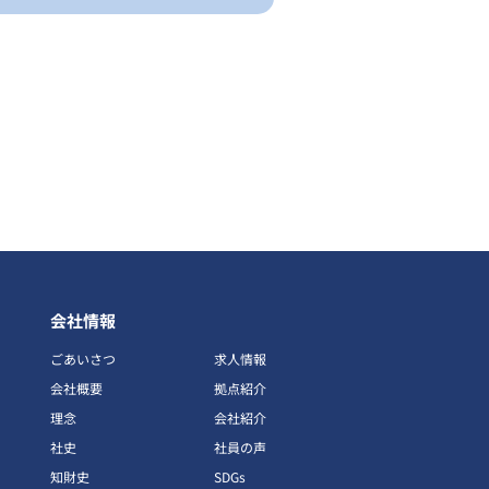
会社情報
ごあいさつ
求人情報
会社概要
拠点紹介
理念
会社紹介
社史
社員の声
知財史
SDGs