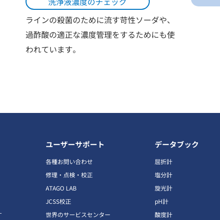
洗浄液濃度のチェック
ラインの殺菌のために流す苛性ソーダや、
過酢酸の適正な濃度管理をするためにも使
われています。
ユーザーサポート
データブック
各種お問い合わせ
屈折計
修理・点検・校正
塩分計
ATAGO LAB
旋光計
JCSS校正
pH計
す
世界のサービスセンター
酸度計