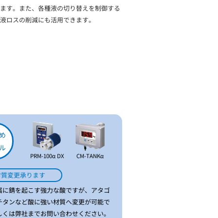
ます。また、各種液の切り替えを制御する
液ロスの削減にも活用できます。
め
ル
PRM-100α DX
CM-TANKα
材質変更承ります
属に錆を起こす強力な酸ですが、アタゴ
チタンなど酸に強い材質へ変更が可能で
しくは弊社までお問い合わせください。